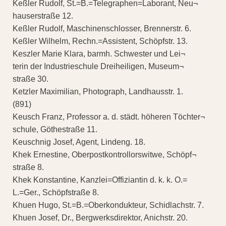
Keßler Rudolf, St.=B.=Telegraphen=Laborant, Neu¬
hauserstraße 12.
Keßler Rudolf, Maschinenschlosser, Brennerstr. 6.
Keßler Wilhelm, Rechn.=Assistent, Schöpfstr. 13.
Keszler Marie Klara, barmh. Schwester und Lei¬
terin der Industrieschule Dreiheiligen, Museum¬
straße 30.
Ketzler Maximilian, Photograph, Landhausstr. 1.
(891)
Keusch Franz, Professor a. d. städt. höheren Töchter¬
schule, Göthestraße 11.
Keuschnig Josef, Agent, Lindeng. 18.
Khek Ernestine, Oberpostkontrollorswitwe, Schöpf¬
straße 8.
Khek Konstantine, Kanzlei=Offiziantin d. k. k. O.=
L.=Ger., Schöpfstraße 8.
Khuen Hugo, St.=B.=Oberkondukteur, Schidlachstr. 7.
Khuen Josef, Dr., Bergwerksdirektor, Anichstr. 20.