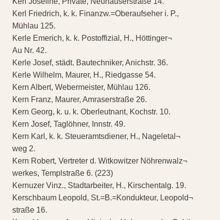
Kerl Josefine, Private, Neuhauserstraße 14.
Kerl Friedrich, k. k. Finanzw.=Oberaufseher i. P.,
Mühlau 125.
Kerle Emerich, k. k. Postoffizial, H., Höttinger¬
Au Nr. 42.
Kerle Josef, städt. Bautechniker, Anichstr. 36.
Kerle Wilhelm, Maurer, H., Riedgasse 54.
Kern Albert, Webermeister, Mühlau 126.
Kern Franz, Maurer, Amraserstraße 26.
Kern Georg, k. u. k. Oberleutnant, Kochstr. 10.
Kern Josef, Taglöhner, Innstr. 49.
Kern Karl, k. k. Steueramtsdiener, H., Nageletal¬
weg 2.
Kern Robert, Vertreter d. Witkowitzer Nöhrenwalz¬
werkes, Templstraße 6. (223)
Kernuzer Vinz., Stadtarbeiter, H., Kirschentalg. 19.
Kerschbaum Leopold, St.=B.=Kondukteur, Leopold¬
straße 16.