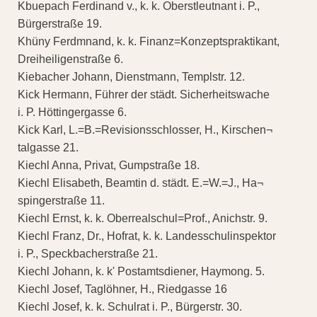
Kbuepach Ferdinand v., k. k. Oberstleutnant i. P.,
Bürgerstraße 19.
Khüny Ferdmnand, k. k. Finanz=Konzeptspraktikant,
Dreiheiligenstraße 6.
Kiebacher Johann, Dienstmann, Templstr. 12.
Kick Hermann, Führer der städt. Sicherheitswache
i. P. Höttingergasse 6.
Kick Karl, L.=B.=Revisionsschlosser, H., Kirschen¬
talgasse 21.
Kiechl Anna, Privat, Gumpstraße 18.
Kiechl Elisabeth, Beamtin d. städt. E.=W.=J., Ha¬
spingerstraße 11.
Kiechl Ernst, k. k. Oberrealschul=Prof., Anichstr. 9.
Kiechl Franz, Dr., Hofrat, k. k. Landesschulinspektor
i. P., Speckbacherstraße 21.
Kiechl Johann, k. k' Postamtsdiener, Haymong. 5.
Kiechl Josef, Taglöhner, H., Riedgasse 16
Kiechl Josef, k. k. Schulrat i. P., Bürgerstr. 30.