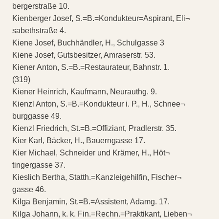
bergerstraße 10.
Kienberger Josef, S.=B.=Kondukteur=Aspirant, Eli¬
sabethstraße 4.
Kiene Josef, Buchhändler, H., Schulgasse 3
Kiene Josef, Gutsbesitzer, Amraserstr. 53.
Kiener Anton, S.=B.=Restaurateur, Bahnstr. 1.
(319)
Kiener Heinrich, Kaufmann, Neurauthg. 9.
Kienzl Anton, S.=B.=Kondukteur i. P., H., Schnee¬
burggasse 49.
Kienzl Friedrich, St.=B.=Offiziant, Pradlerstr. 35.
Kier Karl, Bäcker, H., Bauerngasse 17.
Kier Michael, Schneider und Krämer, H., Höt¬
tingergasse 37.
Kieslich Bertha, Statth.=Kanzleigehilfin, Fischer¬
gasse 46.
Kilga Benjamin, St.=B.=Assistent, Adamg. 17.
Kilga Johann, k. k. Fin.=Rechn.=Praktikant, Lieben¬