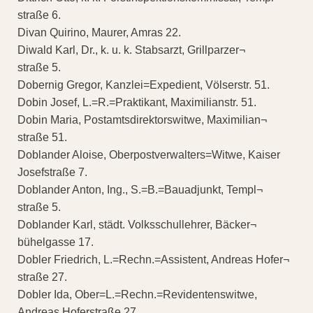
straße 6.
Divan Quirino, Maurer, Amras 22.
Diwald Karl, Dr., k. u. k. Stabsarzt, Grillparzer¬
straße 5.
Dobernig Gregor, Kanzlei=Expedient, Völserstr. 51.
Dobin Josef, L.=R.=Praktikant, Maximilianstr. 51.
Dobin Maria, Postamtsdirektorswitwe, Maximilian¬
straße 51.
Doblander Aloise, Oberpostverwalters=Witwe, Kaiser
Josefstraße 7.
Doblander Anton, Ing., S.=B.=Bauadjunkt, Templ¬
straße 5.
Doblander Karl, städt. Volksschullehrer, Bäcker¬
bühelgasse 17.
Dobler Friedrich, L.=Rechn.=Assistent, Andreas Hofer¬
straße 27.
Dobler Ida, Ober=L.=Rechn.=Revidentenswitwe,
Andreas Hoferstraße 27.