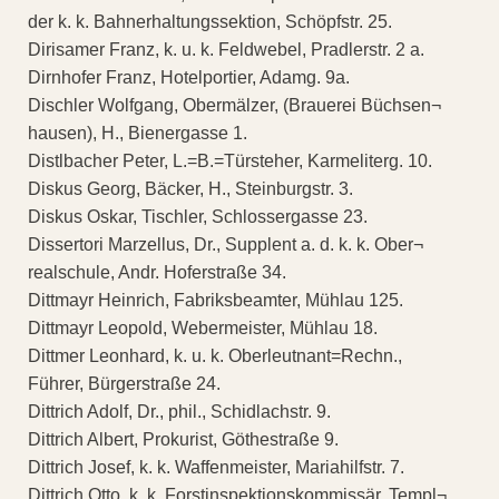
der k. k. Bahnerhaltungssektion, Schöpfstr. 25.
Dirisamer Franz, k. u. k. Feldwebel, Pradlerstr. 2 a.
Dirnhofer Franz, Hotelportier, Adamg. 9a.
Dischler Wolfgang, Obermälzer, (Brauerei Büchsen¬
hausen), H., Bienergasse 1.
Distlbacher Peter, L.=B.=Türsteher, Karmeliterg. 10.
Diskus Georg, Bäcker, H., Steinburgstr. 3.
Diskus Oskar, Tischler, Schlossergasse 23.
Dissertori Marzellus, Dr., Supplent a. d. k. k. Ober¬
realschule, Andr. Hoferstraße 34.
Dittmayr Heinrich, Fabriksbeamter, Mühlau 125.
Dittmayr Leopold, Webermeister, Mühlau 18.
Dittmer Leonhard, k. u. k. Oberleutnant=Rechn.,
Führer, Bürgerstraße 24.
Dittrich Adolf, Dr., phil., Schidlachstr. 9.
Dittrich Albert, Prokurist, Göthestraße 9.
Dittrich Josef, k. k. Waffenmeister, Mariahilfstr. 7.
Dittrich Otto, k. k. Forstinspektionskommissär, Templ¬