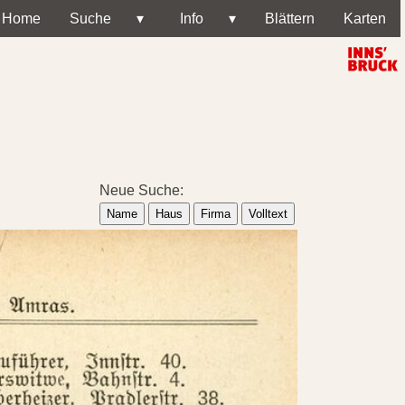
Home
Suche
▾
Info
▾
Blättern
Karten
Neue Suche:
Name
Haus
Firma
Volltext